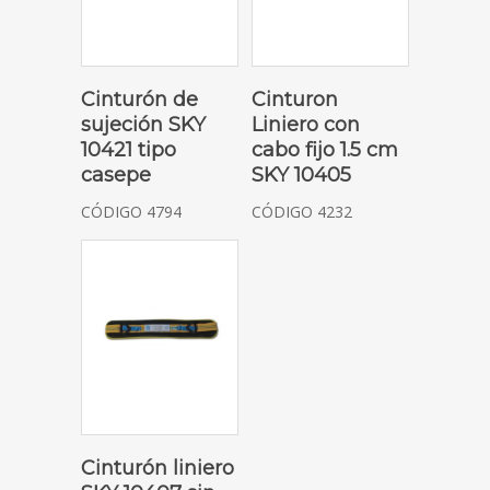
SOLICITAR COTIZACIÓN
SOLICITAR COTIZACIÓN
Cinturón de
Cinturon
sujeción SKY
Liniero con
10421 tipo
cabo fijo 1.5 cm
casepe
SKY 10405
CÓDIGO 4794
CÓDIGO 4232
SOLICITAR COTIZACIÓN
Cinturón liniero