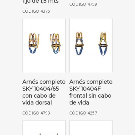
fijo de 1,5 mts
CÓDIGO 4759
CÓDIGO 4375
SOLICITAR COTIZACIÓN
SOLICITAR COTIZACIÓN
Arnés completo
Arnés completo
SKY 10404/65
SKY 10404F
con cabo de
frontal sin cabo
vida dorsal
de vida
CÓDIGO 4793
CÓDIGO 4257